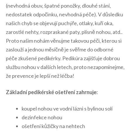
(nevhodná obuv, špatné ponožky, dlouhé stání,
nedostatek odpočinku, nevhodná péče). V důsledku
našich chyb se objevují puchýře, otlaky, kuří oka,
zarostlé nehty, rozpraskané paty, plísně nohou, atd..
Proto našim nohám věnujme takovou péči, kterou si
zaslouží a jednou měsíčně je svěřme do odborné
péče zkušené pedikérky. Pedikúra zajišťuje dobrou
službu nohou v dalších letech, proto nezapomínejme,
že prevence je lepší než léčba!
Základní pedikérské ošetření zahrnuje:
koupel nohou ve vodní lázni s bylinou solí
dezinfekce nohou
ošetření kůžičky na nehtech